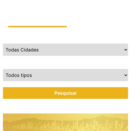
Valores
R$
720.000
até
R$
15.000.000.000
Cidades
Tipo do Imóvel