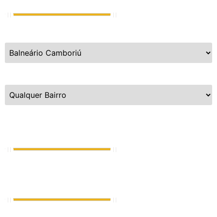
Cidades
Bairros
Dormitórios
1
até
5
Vagas de Garagem
0
até
8