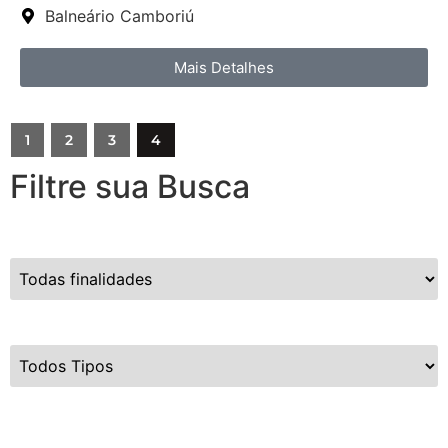
Balneário Camboriú
Mais Detalhes
1
2
3
4
Filtre sua Busca
Finalidade
Tipo do Imóvel
Valor de Venda
R$
720.000
até
R$
15.000.000.000