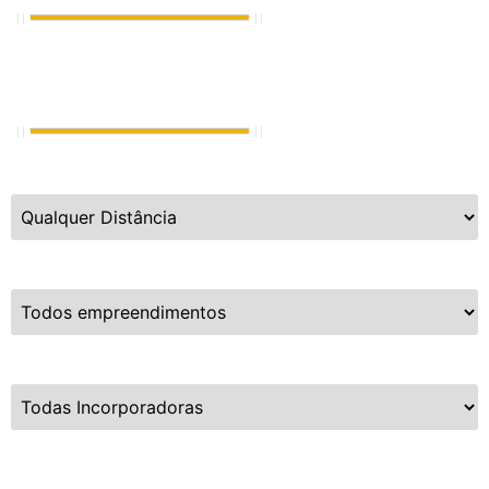
Vagas de Garagem
0
até
8
Distância da Praia
Empreendimentos
Incorporadoras
Limpar Busca