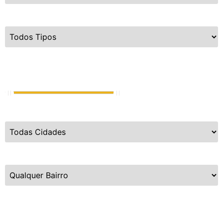
Tipo do Imóvel
Valor de Venda
R$
720.000
até
R$
15.000.000.000
Cidades
Bairros
Dormitórios
1
até
5