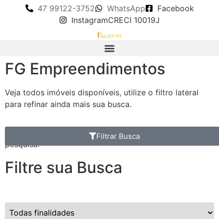
47 99122-3752
WhatsApp
Facebook
Instagram
CRECI 10019J
FG Empreendimentos
Veja todos imóveis disponíveis, utilize o filtro lateral
para refinar ainda mais sua busca.
Nenhum imóvel encontrado com as definições da
Filtrar Busca
pesquisa.
Filtre sua Busca
Finalidade