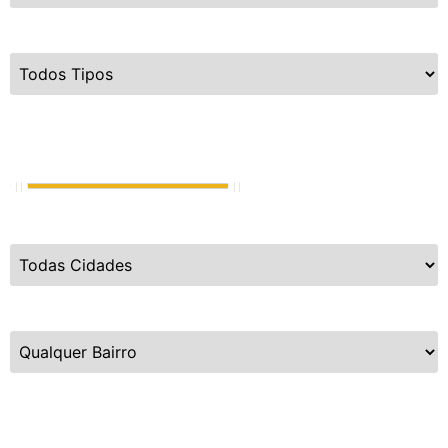
Tipo do Imóvel
Valor de Venda
R$
720.000
até
R$
15.000.000.000
Cidades
Bairros
Dormitórios
1
até
5