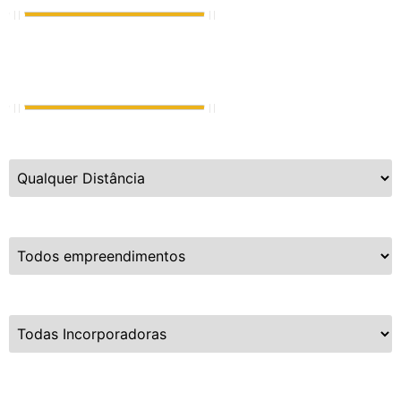
Vagas de Garagem
0
até
8
Distância da Praia
Empreendimentos
Incorporadoras
Limpar Busca