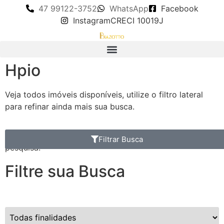
47 99122-3752
WhatsApp
Facebook
Instagram
CRECI 10019J
Hpio
Veja todos imóveis disponíveis, utilize o filtro lateral
para refinar ainda mais sua busca.
Nenhum imóvel encontrado com as definições da
Filtrar Busca
pesquisa.
Filtre sua Busca
Finalidade