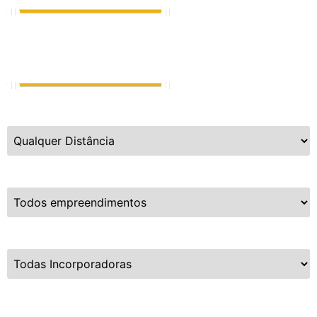
Vagas de Garagem
0
até
8
Distância da Praia
Empreendimentos
Incorporadoras
Limpar Busca