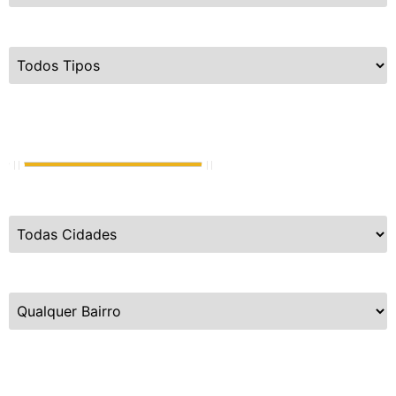
Tipo do Imóvel
Valor de Venda
R$
720.000
até
R$
15.000.000.000
Cidades
Bairros
Dormitórios
1
até
5