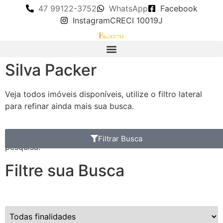
47 99122-3752
WhatsApp
Facebook
Instagram
CRECI 10019J
Silva Packer
Veja todos imóveis disponíveis, utilize o filtro lateral
para refinar ainda mais sua busca.
Nenhum imóvel encontrado com as definições da
Filtrar Busca
pesquisa.
Filtre sua Busca
Finalidade